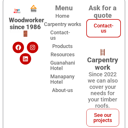
Menu
Ask for a
quote
Home
Woodworker
Carpentry works
Contact-
since 1986
us
Contact-
us
Products
Resources
Carpentry
Guanahani
work
Hotel
Since 2022
Manapany
we can also
Hotel
cover your
About-us
needs for
your timber
roofs.
See our
projects